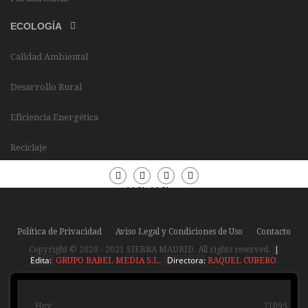
ECOLOGÍA
Calidad Ambiental
Desarrollo Rural
Eficiencia Energética
Reciclaje
Periódico
Periódico
Sierra
Sierra
Madrid
Madrid
Política de Privacidad
Aviso Legal y Condiciones de Uso
Contacto
|
Copyright © 2020 - 2021 SIERRA MADRID. All rights reserved.
Edita:
Directora:
GRUPO BABEL MEDIA S.L.
RAQUEL CUBERO
.
Hoy
71095