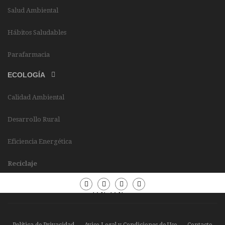
Salud Ambiental
Hábitos Saludables
Parafarmacia
ECOLOGÍA
Calidad Ambiental
Desarrollo Rural
Eficiencia Energética
Reciclaje
Periódico
Periódico
Sierra
Sierra
Madrid
Madrid