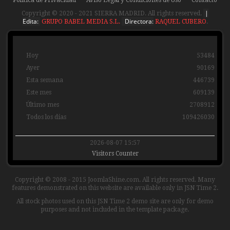
Política de Privacidad
Aviso Legal y Condiciones de Uso
Contacto
|
Copyright © 2020 - 2021 SIERRA MADRID. All rights reserved.
Edita:
Directora:
GRUPO BABEL MEDIA S.L.
RAQUEL CUBERO
.
Hoy
53484
Ayer
90169
Esta semana
446739
Este mes
609139
Último mes
2708912
Todos los días
109426030
2026-08-07 15:57
Visitors Counter
Copyright © 2008 - 2015 JoomlaShine.com. All rights reserved. Many
features demonstrated on this website are available only in JSN Time 2.
All stock photos used on this JSN Time 2 demo site are only for demo
purposes and not included in the template package.