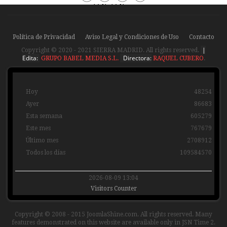
Periódico
Periódico
Sierra
Sierra
Madrid
Madrid
Política de Privacidad
Aviso Legal y Condiciones de Uso
Contacto
|
Copyright © 2020 - 2021 SIERRA MADRID. All rights reserved.
Edita:
Directora:
GRUPO BABEL MEDIA S.L.
RAQUEL CUBERO
.
Hoy
48254
Ayer
86683
Esta semana
605279
Este mes
767679
Último mes
2708912
Todos los días
109584570
2026-08-09 13:04
Visitors Counter
Copyright © 2008 - 2015 JoomlaShine.com. All rights reserved. Many
features demonstrated on this website are available only in JSN Time 2.