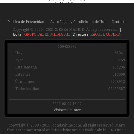
Periódico
Periódico
Sierra
Sierra
Madrid
Madrid
Política de Privacidad
Aviso Legal y Condiciones de Uso
Contacto
|
Copyright © 2020 - 2021 SIERRA MADRID. All rights reserved.
Edita:
Directora:
GRUPO BABEL MEDIA S.L.
RAQUEL CUBERO
.
1
0
9
4
3
3
5
8
7
Hoy
61041
Ayer
90169
Esta semana
454296
Este mes
616696
Último mes
2708912
Todos los días
109433587
2026-08-07 18:27
Visitors Counter
Copyright © 2008 - 2015 JoomlaShine.com. All rights reserved. Many
features demonstrated on this website are available only in JSN Time 2.