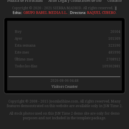
Política de Privacidad
Aviso Legal y Condiciones de Uso
Contacto
|
Copyright © 2020 - 2021 SIERRA MADRID. All rights reserved.
Edita:
Directora:
GRUPO BABEL MEDIA S.L.
RAQUEL CUBERO
.
Hoy
20504
Ayer
101509
Esta semana
323590
Este mes
485990
Último mes
2708912
Todos los días
109302881
2026-08-06 04:48
Visitors Counter
Copyright © 2008 - 2015 JoomlaShine.com. All rights reserved. Many
features demonstrated on this website are available only in JSN Time 2.
All stock photos used on this JSN Time 2 demo site are only for demo
purposes and not included in the template package.