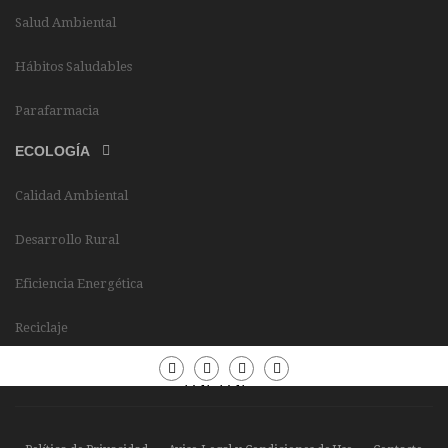
Salud Ambiental
Hábitos Saludables
Parafarmacia
ECOLOGÍA
Calidad Ambiental
Desarrollo Rural
Eficiencia Energética
Reciclaje
Periódico
Periódico
Sierra
Sierra
Madrid
Madrid