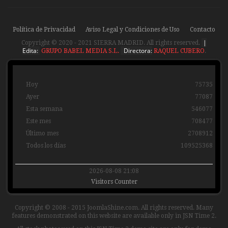
Sierra
Sierra
Madrid
Madrid
Política de Privacidad
Aviso Legal y Condiciones de Uso
Contacto
|
Copyright © 2020 - 2021 SIERRA MADRID. All rights reserved.
Edita:
Directora:
GRUPO BABEL MEDIA S.L.
RAQUEL CUBERO
.
Hoy
75735
Ayer
77087
Esta semana
546077
Este mes
708477
Último mes
2708912
Todos los días
109525368
2026-08-08 21:08
Visitors Counter
Copyright © 2008 - 2015 JoomlaShine.com. All rights reserved. Many
features demonstrated on this website are available only in JSN Time 2.