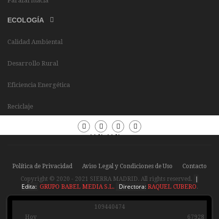
Parafarmacia
ECOLOGÍA
Calidad Ambiental
Desarrollo Rural
Eficiencia Energética
Reciclaje
Periódico
Periódico
Sierra
Sierra
Madrid
Madrid
Política de Privacidad
Aviso Legal y Condiciones de Uso
Contacto
|
Copyright © 2020 - 2021 SIERRA MADRID. All rights reserved.
Edita:
Directora:
GRUPO BABEL MEDIA S.L.
RAQUEL CUBERO
.
1
0
9
4
4
0
4
7
4
Hoy
67928