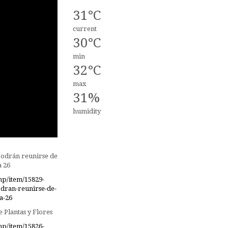
31°C
current
30°C
min
32°C
max
31%
humidity
podrán reunirse de
a 26
hp/item/15829-
odran-reunirse-de-
a-26
 Plantas y Flores
hp/item/15826-