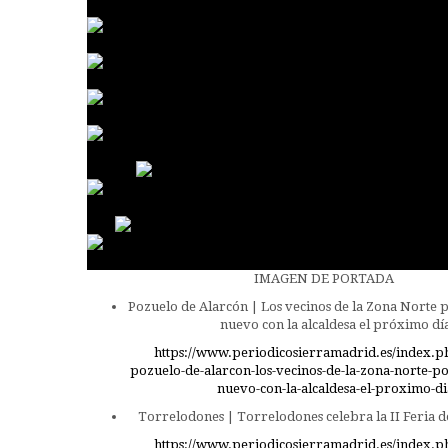
IMAGEN DE PORTADA
Pozuelo de Alarcón | Los vecinos de la Zona Norte 
nuevo con la alcaldesa el próximo dí
https://www.periodicosierramadrid.es/index.p
pozuelo-de-alarcon-los-vecinos-de-la-zona-norte-p
nuevo-con-la-alcaldesa-el-proximo-di
Torrelodones | Torrelodones celebra la II Feria de
https://www.periodicosierramadrid.es/index.p