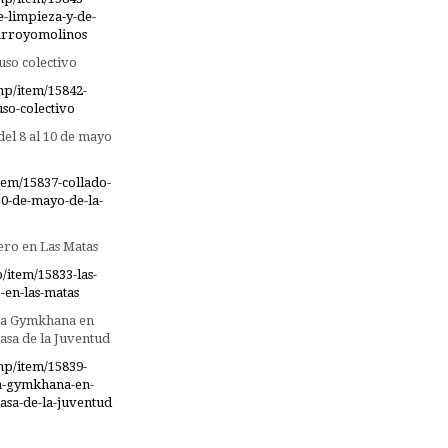
e-limpieza-y-de-
-arroyomolinos
uso colectivo
hp/item/15842-
so-colectivo
del 8 al 10 de mayo
tem/15837-collado-
10-de-mayo-de-la-
ero en Las Matas
item/15833-las-
-en-las-matas
 la Gymkhana en
asa de la Juventud
hp/item/15839-
la-gymkhana-en-
casa-de-la-juventud