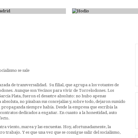
Madrid
Hodio
ada de transversalidad. Su filial, que agrupa a los votantes de
odones. Aunque son Vecinos para vivir de Torrelodones. Los
arcía Plata, fueron el desastre absoluto: no hubo apenas
bsoluta, no pisaban sus concejalías y, sobre todo, dejaron sumido
a propaganda siempre había. Desde la empresa que escribía la
e contratos dedicados a engañar. En cuanto a la honestidad, auto
fecto.
ntra viento, marea y las encuestas. Hoy, afortunadamente, la
 trabajo. Y es que una vez que se consigue salir del socialismo,