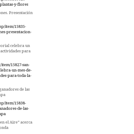
plantas-y-flores
ones. Presentación
hp/item/15835-
nes-presentacion-
corial celebra un
 actividades para
/item/15827-san-
celebra-un-mes-de-
des-para-toda-la-
 ganadores de las
Tapa
hp/item/15838-
anadores-de-las-
tapa
en el Aire” acerca
honda