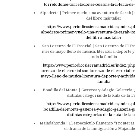
torrelodones-torrelodones-celebra-la-ii-feria-de-
Alpedrete | Primer vuelo, una aventura de Sarah J
del libro más taller
https://www.periodicosierramadrid.es/index.p
alpedrete-primer-vuelo-una-aventura-de-sarah-jo
del-libro-mas-taller
San Lorenzo de El Escorial | San Lorenzo de El Es
mes de mayo lleno de música, literatura, deporte y
toda la familia
https://www.periodicosierramadrid.es/index.php
lorenzo-de-el-escorial-san-lorenzo-de-el-escorial-
mayo-lleno-de-musica-literatura-deporte-y-activida
familia
Boadilla del Monte | Gasterea y Adagio Gelateria,
distintas categorías de la Ruta de la 
https://www.periodicosierramadrid.es/index.p
boadilla-del-monte-gasterea-y-adagio-gelateria-g
distintas-categorias-de-la-ruta-de-la-
Majadahonda | El espectáculo flamenco “Fronteras 
el drama de la inmigración a Majada