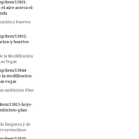
hp/item/15831-
el-aire-acerca-el-
onda
ación y huertos
hp/item/15832-
ion-y-huertos-
e la Modificación
Las Vegas
hp/item/15844-
-la-modificacion-
las-vegas
un ambicioso Plan
item/15815-hoyo-
mbicioso-plan-
de limpieza y de
Arroyomolinos
hp/item/15843-