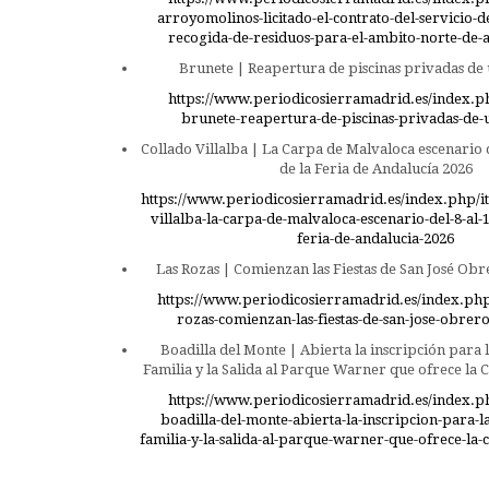
arroyomolinos-licitado-el-contrato-del-servicio-d
recogida-de-residuos-para-el-ambito-norte-de
Brunete | Reapertura de piscinas privadas de 
https://www.periodicosierramadrid.es/index.p
brunete-reapertura-de-piscinas-privadas-de-u
Collado Villalba | La Carpa de Malvaloca escenario 
de la Feria de Andalucía 2026
https://www.periodicosierramadrid.es/index.php/i
villalba-la-carpa-de-malvaloca-escenario-del-8-al-
feria-de-andalucia-2026
Las Rozas | Comienzan las Fiestas de San José Obr
https://www.periodicosierramadrid.es/index.php/
rozas-comienzan-las-fiestas-de-san-jose-obrero
Boadilla del Monte | Abierta la inscripción para
Familia y la Salida al Parque Warner que ofrece la C
https://www.periodicosierramadrid.es/index.p
boadilla-del-monte-abierta-la-inscripcion-para-
familia-y-la-salida-al-parque-warner-que-ofrece-la-