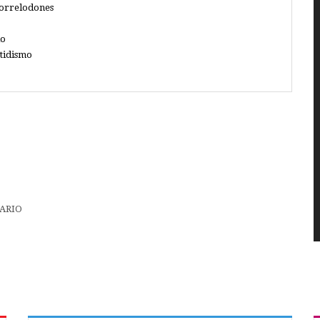
Torrelodones
io
tidismo