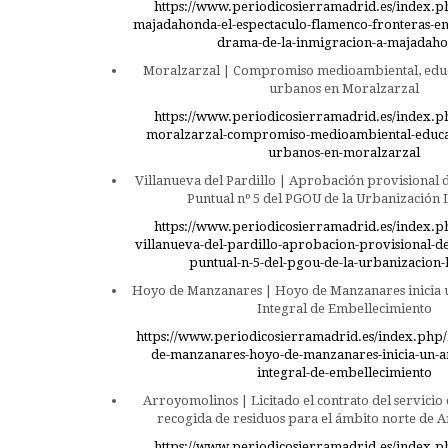
https://www.periodicosierramadrid.es/index.p
majadahonda-el-espectaculo-flamenco-fronteras-en-
drama-de-la-inmigracion-a-majadah
Moralzarzal | Compromiso medioambiental, educ
urbanos en Moralzarzal
https://www.periodicosierramadrid.es/index.p
moralzarzal-compromiso-medioambiental-educac
urbanos-en-moralzarzal
Villanueva del Pardillo | Aprobación provisional d
Puntual nº 5 del PGOU de la Urbanización 
https://www.periodicosierramadrid.es/index.p
villanueva-del-pardillo-aprobacion-provisional-de
puntual-n-5-del-pgou-de-la-urbanizacion-
Hoyo de Manzanares | Hoyo de Manzanares inicia 
Integral de Embellecimiento
https://www.periodicosierramadrid.es/index.php/
de-manzanares-hoyo-de-manzanares-inicia-un-a
integral-de-embellecimiento
Arroyomolinos | Licitado el contrato del servicio 
recogida de residuos para el ámbito norte de 
https://www.periodicosierramadrid.es/index.p