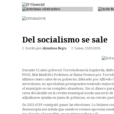
Activismo obstructivo
Arde 
Del socialismo se sale
Escrito por
Almudena Negro
Lunes, 25/05/2026
Durante 12 años gobernó Torrelodones la izquierda, disfraz
PSOE, Más Madrid y Podemos, se llama Vecinos por Torrel
últimos cuatro años de su gobierno, liderado por Alfredo G
inversiones, no aprobaban presupuestos teniendo mayoría a
el municipio en un completo abandono. Eso sí, dinero par
carta del alcalde en la revista municipal a toda una serie d
adjudicarse ayudas en junta de gobierno, es un retrato per
En 2023 el PP consiguió ganar las elecciones. Lo hicimos co
demoscopia nos señala que nuestros vecinos aprecian nuestro
sea el real o el populista, no se quiere volver a él.