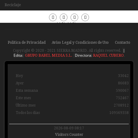
Reciclaje
Periódico
Periódico
Sierra
Sierra
Madrid
Madrid
Política de Privacidad
Aviso Legal y Condiciones de Uso
Contacto
|
Copyright © 2020 - 2021 SIERRA MADRID. All rights reserved.
Edita:
Directora:
GRUPO BABEL MEDIA S.L.
RAQUEL CUBERO
.
Hoy
33042
Ayer
86683
Esta semana
590067
Este mes
752467
Último mes
2708912
Todos los días
109569358
2026-08-09 08:17
Visitors Counter