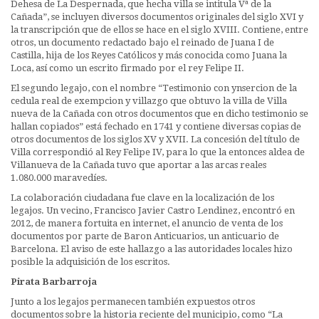
Dehesa de La Despernada, que hecha villa se intitula Vª de la
Cañada”, se incluyen diversos documentos originales del siglo XVI y
la transcripción que de ellos se hace en el siglo XVIII. Contiene, entre
otros, un documento redactado bajo el reinado de Juana I de
Castilla, hija de los Reyes Católicos y más conocida como Juana la
Loca, así como un escrito firmado por el rey Felipe II.
El segundo legajo, con el nombre “Testimonio con ynsercion de la
cedula real de exempcion y villazgo que obtuvo la villa de Villa
nueva de la Cañada con otros documentos que en dicho testimonio se
hallan copiados” está fechado en 1741 y contiene diversas copias de
otros documentos de los siglos XV y XVII. La concesión del título de
Villa correspondió al Rey Felipe IV, para lo que la entonces aldea de
Villanueva de la Cañada tuvo que aportar a las arcas reales
1.080.000 maravedíes.
La colaboración ciudadana fue clave en la localización de los
legajos. Un vecino, Francisco Javier Castro Lendinez, encontró en
2012, de manera fortuita en internet, el anuncio de venta de los
documentos por parte de Baron Anticuarios, un anticuario de
Barcelona. El aviso de este hallazgo a las autoridades locales hizo
posible la adquisición de los escritos.
Pirata Barbarroja
Junto a los legajos permanecen también expuestos otros
documentos sobre la historia reciente del municipio, como “La