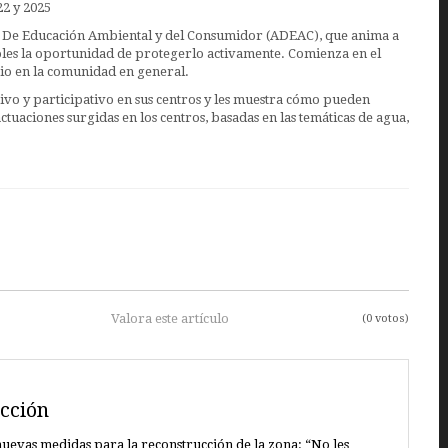
22 y 2025
n De Educación Ambiental y del Consumidor (ADEAC), que anima a
les la oportunidad de protegerlo activamente. Comienza en el
bio en la comunidad en general.
vo y participativo en sus centros y les muestra cómo pueden
tuaciones surgidas en los centros, basadas en las temáticas de agua,
Valora este artículo
(0 votos)
cción
uevas medidas para la reconstrucción de la zona: “No les