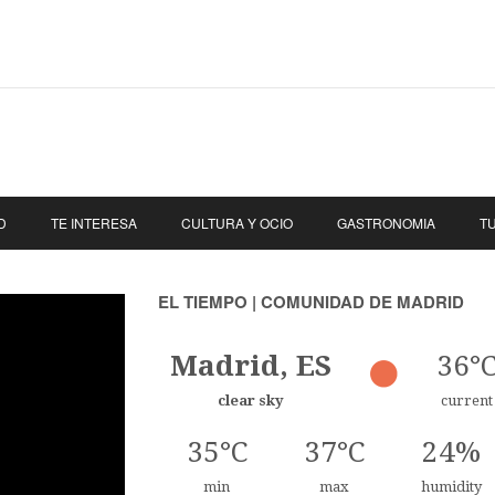
D
TE INTERESA
CULTURA Y OCIO
GASTRONOMIA
T
EL TIEMPO | COMUNIDAD DE MADRID
Madrid, ES
36°
clear sky
current
35°C
37°C
24%
min
max
humidity