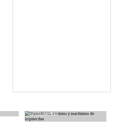
Homofobia, racismo y machismo
de izquierdas