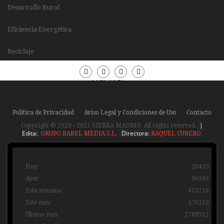
Desarrollo Rural
Eficiencia Energética
Reciclaje
Periódico
Periódico
Sierra
Sierra
Madrid
Madrid
Política de Privacidad
Aviso Legal y Condiciones de Uso
Contacto
|
Copyright © 2020 - 2021 SIERRA MADRID. All rights reserved.
Edita:
Directora:
GRUPO BABEL MEDIA S.L.
RAQUEL CUBERO
.
Hoy
20455
Ayer
90169
Esta semana
413710
Este mes
576110
Último mes
2708912