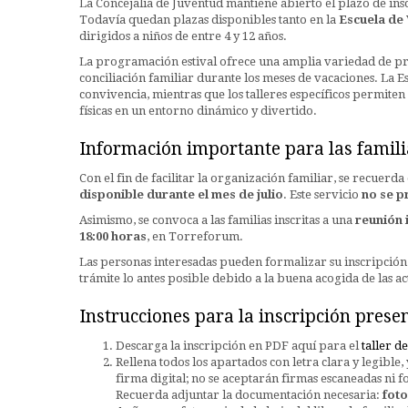
La Concejalía de Juventud mantiene abierto el plazo de ins
Todavía quedan plazas disponibles tanto en la
Escuela de
dirigidos a niños de entre 4 y 12 años.
La programación estival ofrece una amplia variedad de pro
conciliación familiar durante los meses de vacaciones. La Es
convivencia, mientras que los talleres específicos permiten a
físicas en un entorno dinámico y divertido.
Información importante para las famili
Con el fin de facilitar la organización familiar, se recuerda
disponible durante el mes de julio
. Este servicio
no se p
Asimismo, se convoca a las familias inscritas a una
reunión 
18:00 horas
, en Torreforum.
Las personas interesadas pueden formalizar su inscripción 
trámite lo antes posible debido a la buena acogida de las ac
Instrucciones para la inscripción presen
Descarga la inscripción en PDF aquí para el
taller d
Rellena todos los apartados con letra clara y legible
firma digital; no se aceptarán firmas escaneadas ni f
Recuerda adjuntar la documentación necesaria:
foto