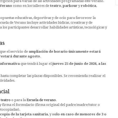
cripción para varias de las actividades programadas este verano.
 Verano
como en los talleres de
teatro
,
parkour
y
robótica
,
puestas educativas, deportivas y de ocio para favorecer la
cuela de Verano incluye actividades lúdicas, creativas y de
 los participantes desarrollar habilidades artísticas, tecnológicas y
as
 que el servicio de
ampliación de horario únicamente estará
restará durante agosto
.
informativa
que tendrá lugar el
jueves 25 de junio de 2026, a las
hasta completar las plazas disponibles. Se recomienda realizar el
tividades.
cial
e teatro
o para la
Escuela de verano
.
, y firma el formulario (firma original del padre/madre/tutor o
otocopiadas).
copia de la tarjeta sanitaria
, y
solo en caso de menores de 3 o