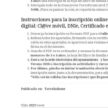
4 años
una fotocopia de la hoja del libro de familia
Entrégalo todo en la Zona Joven Torreforum (avd.To
9:00h.
(Para organizar la cola, se repartirán números 
Instrucciones para la inscripción online 
digital: Cl@ve móvil, DNIe, Certificado
Descarga la inscripción en formato PDF para el
tall
Rellena todos los apartados, firmando con tu certifica
ratón en estos apartados, te aparecerá una ventana e
firma en el documento.
Guarda el PDF en tu ordenador y escanea la documen
menores de 3 o 4 años
, la hoja del libro de famili
Entra en la
sede electrónica del ayuntamiento
y lue
Verano 2026 o Inscripción en actividades y cursos 
Por último, pincha en iniciar tramitación electró
inscripción antes, junto a la documentación, para adj
*Sólo serán válidas las inscripciones que lleguen 
Publicado en:
Torrelodones
Visto
2023
veces