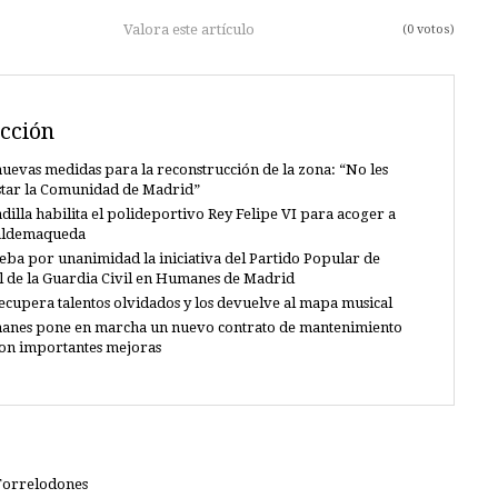
Valora este artículo
(0 votos)
cción
uevas medidas para la reconstrucción de la zona: “No les
star la Comunidad de Madrid”
dilla habilita el polideportivo Rey Felipe VI para acoger a
Valdemaqueda
eba por unanimidad la iniciativa del Partido Popular de
al de la Guardia Civil en Humanes de Madrid
recupera talentos olvidados y los devuelve al mapa musical
anes pone en marcha un nuevo contrato de mantenimiento
con importantes mejoras
 Torrelodones