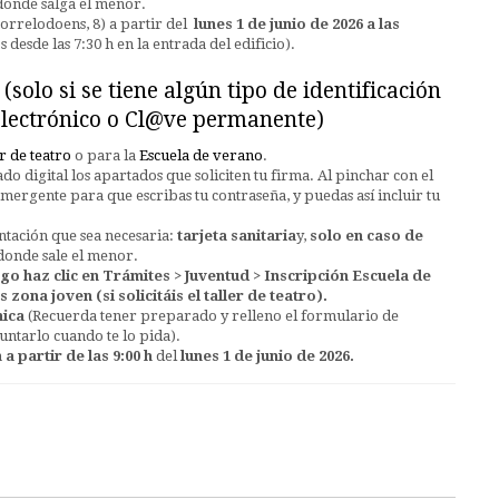
 donde salga el menor.
rrelodoens, 8) a partir del
lunes 1 de junio de 2026 a las
desde las 7:30 h en la entrada del edificio).
(solo si se tiene algún tipo de identificación
 electrónico o Cl@ve permanente)
er de teatro
o para la
Escuela de verano
.
do digital los apartados que soliciten tu firma. Al pinchar con el
mergente para que escribas tu contraseña, y puedas así incluir tu
tación que sea necesaria:
tarjeta sanitaria
y,
solo en caso de
a donde sale el menor.
go haz clic en Trámites > Juventud > Inscripción Escuela de
zona joven (si solicitáis el taller de teatro).
nica
(Recuerda tener preparado y relleno el formulario de
untarlo cuando te lo pida).
a partir de las 9:00 h
del
lunes 1 de junio de 2026.