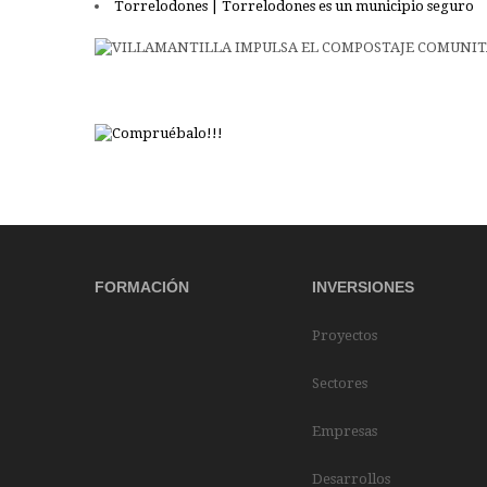
Torrelodones | Torrelodones es un municipio seguro
FORMACIÓN
INVERSIONES
Proyectos
Sectores
Empresas
Desarrollos