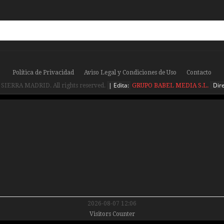
Política de Privacidad
Aviso Legal y Condiciones de Uso
Contacto
| Edita:
Dire
 SIERRA MADRID. All rights reserved.
GRUPO BABEL MEDIA S.L.
2026-08-07 12:06
Visitors Counter