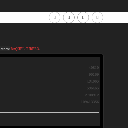
Periódico
Periódico
Sierra
Sierra
ctora:
RAQUEL CUBERO
.
Madrid
Madrid
40810
90169
434065
596465
2708912
109413356