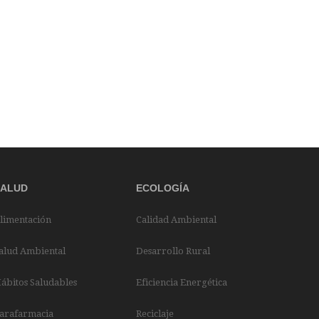
SALUD
ECOLOGÍA
limentación
Calidad Ambiental
alud Ambiental
Desarrollo Rural
ábitos Saludables
Eficiencia Energética
arafarmacia
Reciclaje