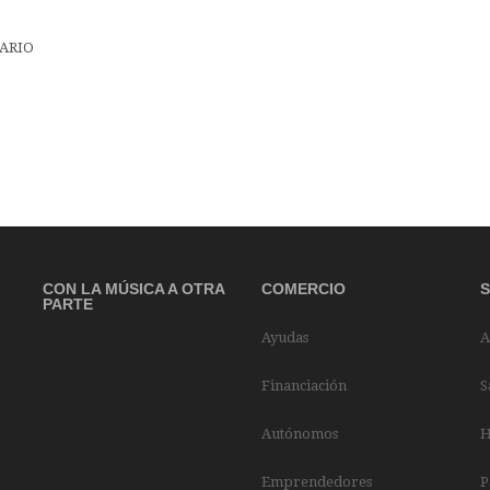
CON LA MÚSICA A OTRA
COMERCIO
PARTE
Ayudas
A
Financiación
S
Autónomos
H
Emprendedores
P