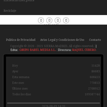
Eficiencia Energética
Reciclaje
Periódico
Periódico
Sierra
Sierra
Madrid
Madrid
Política de Privacidad
Aviso Legal y Condiciones de Uso
Contacto
|
Copyright © 2020 - 2021 SIERRA MADRID. All rights reserved.
Edita:
Directora:
GRUPO BABEL MEDIA S.L.
RAQUEL CUBERO
.
Hoy
51428
Ayer
86683
Esta semana
608453
Este mes
770853
Último mes
2708912
Todos los días
109587744
2026-08-09 14:20