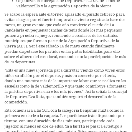
Organizan la concejalía de Deportes, el C.D.E. de Tenis de
Valdemorillo y la Agrupación Deportiva de la Sierra
Se acabó la espera ante el torneo aplazado el pasado febrero para
evitar riesgos por el fuerte temporal de viento registrado hace dos
meses, un gran evento que cada año convierte el ruedo de La
Candelaria en pequeñas canchas de tenis donde los más pequeños
ponen a prueba su juego, reuniendo a escolares de los distintos
municipios que forman parte de la Agrupación Deportiva de la
Sierra (ADS). Será este sábado 16 de mayo cuando finalmente
puedan disputarse los partidos en las pistas habilitadas para ello
sobre el albero del coso local, contando con la participación de más
de 70 deportistas.
“Esta es una nueva jornada para disfrutar viendo cómo viven estos
niños su afición por el deporte, y más en concreto por el tenis,
dando una muestra más de la importante labor que se realiza en las
escuelas como la de Valdemorillo y que tanto contribuye a fomentar
la práctica deportiva entre los más jóvenes”. Así lo señala la concejal
de Deportes, Eva Ruiz, que también seguirá el desarrollo de la
competición.
Esta comenzará a las 10h, con la categoría benjamín mixta como la
primera en darle a la raqueta. Los partidos se irán disputando por
tiempo, con una duración de diez minutos, participando cada
jugador al menos en dos de ellos. Ya a las 11h se pasará el testigo a
los participantes de prebenjamín mixto. Estos encuentros se regirán